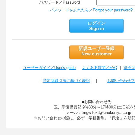
パスワード／Password
パスワードを忘れたら／Forgot your password?
ログイン
Sign in
新規ユーザー登録
New customer
ユーザーガイド／User's guide
｜
よくある質問／FAQ
｜
退会はこ
特定商取引法に基づく表記
｜
お問い合わせフ
■お問い合わせ先

　玉川学園購買部 9時30分～17時00分(土日祝を除
　メール：tmgw-text@kinokuniya.co.jp
