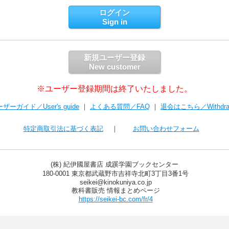
ログイン
Sign in
新規ユーザー登録
New customer
※ユーザー登録期間は終了いたしました。
ザーガイド／User's guide
｜
よくある質問／FAQ
｜
退会はこちら／Withdra
特定商取引法に基づく表記
｜
お問い合わせフォーム
(株) 紀伊國屋書店 成蹊学園ブックセンター

 180-0001 東京都武蔵野市吉祥寺北町3丁目3番1号

 seikei@kinokuniya.co.jp

 教科書販売 情報まとめページ

https://seikei-bc.com/fr/4