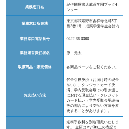
紀伊國屋書店成蹊学園ブックセ
業務窓口名
ンター
東京都武蔵野市吉祥寺北町3丁
業務窓口所在地
目3番1号 成蹊学園学生会館内
業務窓口電話番号
0422-36-0360
業務運営責任者名
原 元太
取扱商品・販売価格
各商品ページをご覧ください。
代金引換決済（お届け時の現金
払い）、クレジットカード決
済、学内受取会場での引き渡し
お支払い方法
における現金払い・クレジット
カード払い（学内受取会場設備
等の都合により支払い方法を変
更することがあります）。
送料手数料を別途頂戴いたしま
す。 金額はMyKits上の表記ま